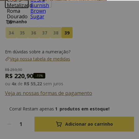
Tamanho
34
35
36
37
38
39
Em dúvidas sobre a numeração?
Veja nossa tabela de medidas
R$
259
,
90
R$
220
,
90
-
15%
ou
4
x
de
R$
55
,
22
sem juros
Veja as nossas formas de pagamento
1
produtos em estoque!
Adicionar ao carrinho