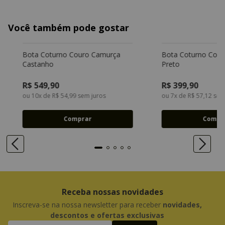
Bota Coturno Couro Camurça
Bota Coturno Cour
Castanho
Preto
R$
549
,
90
R$
399
,
90
ou
10
x de
R$
54
,
99
sem juros
ou
7
x de
R$
57
,
12
sem
Comprar
Compr
Você também pode gostar