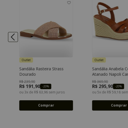
Outlet
Outlet
34
35
36
37
Sandália Rasteira Strass
Sandália Anabela 
38
39
40
41
33
34
Dourado
Atanado Napoli Ca
42
37
38
R$
239
,
90
R$
369
,
90
R$
191
,
90
R$
295
,
90
-
20%
-
20%
ou
3
x de
R$
63
,
96
sem juros
ou
5
x de
R$
59
,
18
sem
Comprar
Comprar