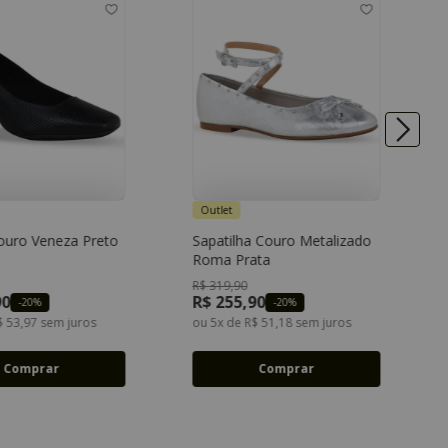
Outlet
ouro Veneza Preto
Sapatilha Couro Metalizado
34
35
36
37
33
34
35
36
Roma Prata
38
39
37
38
39
40
R$
319
,
90
90
R$
255
,
90
-
20%
-
20%
$
53
,
97
sem juros
ou
5
x de
R$
51
,
18
sem juros
Comprar
Comprar