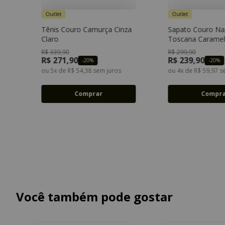
Outlet
Outlet
Tênis Couro Camurça Cinza
Sapato Couro Na
34
35
36
37
34
3
Claro
Toscana Carame
38
39
38
3
R$
339
,
90
R$
299
,
90
R$
271
,
90
R$
239
,
90
-
20%
-
20%
ou
5
x de
R$
54
,
38
sem juros
ou
4
x de
R$
59
,
97
se
Comprar
Compr
Você também pode gostar