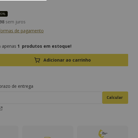
20%
98
sem juros
 formas de pagamento
1
produtos em estoque!
Adicionar ao carrinho
 prazo de entrega