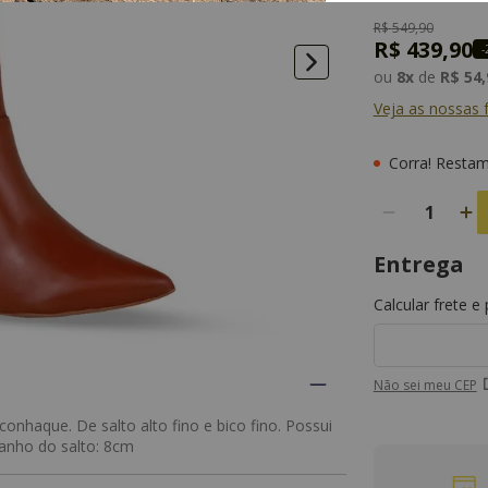
R$
549
,
90
R$
439
,
90
-
ou
8
x
de
R$
54
,
Veja as nossas
Entrega
Calcular frete e
Não sei meu CEP
nhaque. De salto alto fino e bico fino. Possui
amanho do salto: 8cm