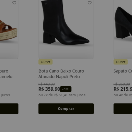
Outlet
Outlet
Couro
Bota Cano Baixo Couro
Sapato C
35
36
33
34
35
36
ramelo
Atanado Napoli Preto
39
37
38
39
40
R$
449
,
90
R$
269
,
90
R$
359
,
90
R$
215
,
-
20%
 juros
ou
7
x de
R$
51
,
41
sem juros
ou
4
x de
R
Comprar