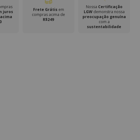
compras
Nossa
Certificação
Frete Grátis
em
m juros
LGW
demonstra nossa
compras acima de
s
acima
preocupação genuína
R$249
0
com a
sustentabilidade