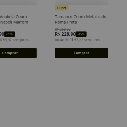
Outlet
 Anabela Couro
Tamanco Couro Metalizado
33
34
35
36
33
34
35
36
 Napoli Marrom
Roma Prata
37
38
39
40
37
38
39
40
R$
269
,
90
90
R$
228
,
90
-
20%
-
15%
R$
59
,
97
sem juros
ou
4
x de
R$
57
,
22
sem juros
Comprar
Comprar