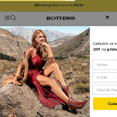
Frete grátis
acima de
R$249
Cadastre-se 
OFF
na
prim
Cada