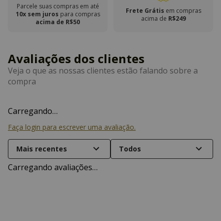
Parcele suas compras em até
Frete Grátis
em compras
10x sem juros
para compras
acima de
R$249
acima de R$50
Carregando…
Faça login para escrever uma avaliação.
Mais recentes
Todos
Carregando avaliações…