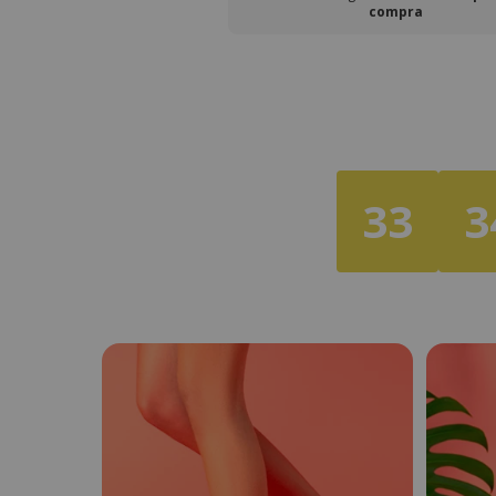
compra
33
3