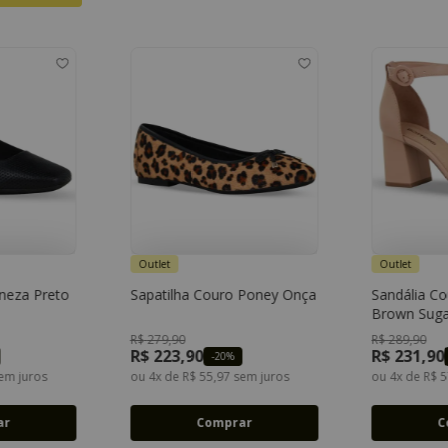
Outlet
Outlet
neza Preto
Sapatilha Couro Poney Onça
Sandália Co
38
Brown Suga
R$
279
,
90
R$
289
,
90
R$
223
,
90
R$
231
,
90
-
20%
em juros
ou
4
x de
R$
55
,
97
sem juros
ou
4
x de
R$
5
ar
Comprar
C