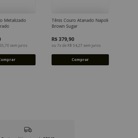
o Metalizado
Tênis Couro Atanado Napoli
rado
Brown Sugar
34
35
36
37
34
35
36
37
38
39
40
38
39
0
R$
379
,
90
55
,
70
sem juros
ou
7
x de
R$
54
,
27
sem juros
Comprar
Comprar