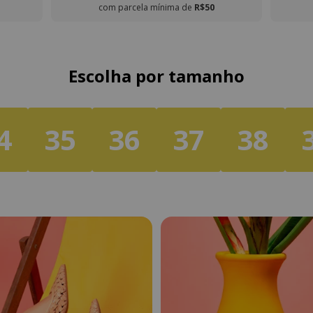
com parcela mínima de
R$50
Escolha por tamanho
4
35
36
37
38