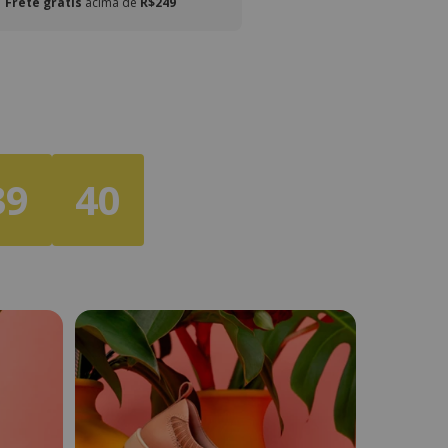
Frete grátis
acima de
R$249
39
40