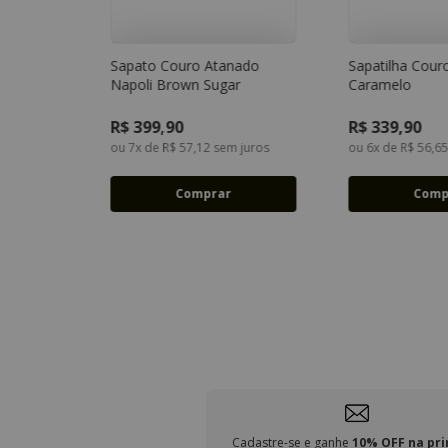
Sapato Couro Atanado
Sapatilha Cour
Napoli Brown Sugar
Caramelo
34
35
36
37
34
38
39
38
R$
399
,
90
R$
339
,
90
ou
7
x de
R$
57
,
12
sem juros
ou
6
x de
R$
56
,
6
Comprar
Comp
Cadastre-se e ganhe
10% OFF na pr