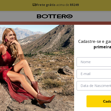
Frete grátis
acima de
R$249
Cadastre-se e g
primeir
Cada