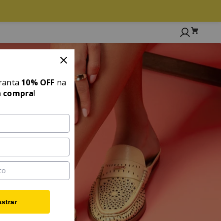
aranta
10% OFF
na
a compra
!
strar