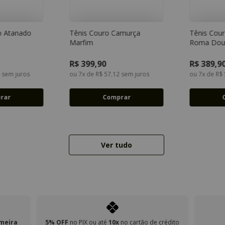
o Atanado
Tênis Couro Camurça
Tênis Cour
Marfim
Roma Dou
35
36
37
34
35
36
37
39
38
39
40
R$
399
,
90
R$
389
,
9
5
sem juros
ou
7
x de
R$
57
,
12
sem juros
ou
7
x de
R$
rar
Comprar
Ver tudo
imeira
5% OFF
no PIX ou até
10x
no cartão de crédito