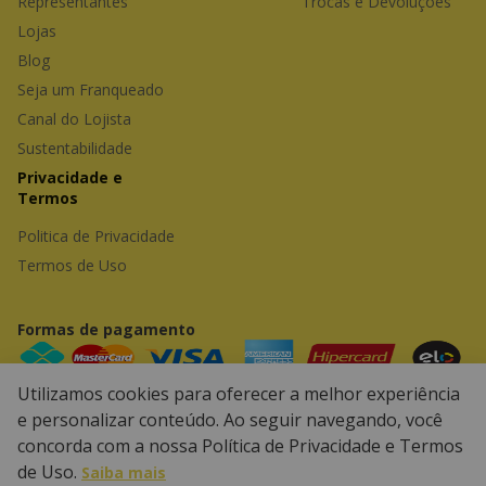
Representantes 
Trocas e Devoluções
Lojas
Blog
Seja um Franqueado
Canal do Lojista
Sustentabilidade
Privacidade e 
Termos
Politica de Privacidade
Termos de Uso
Formas de pagamento
Utilizamos cookies para oferecer a melhor experiência
e personalizar conteúdo. Ao seguir navegando, você
Powered by
Developed by
concorda com a nossa Política de Privacidade e Termos
de Uso.
Saiba mais