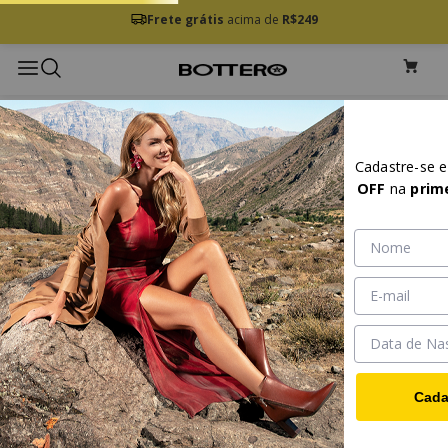
Frete grátis
acima de
R$249
Cadastre-se 
OFF
na
prim
Cada