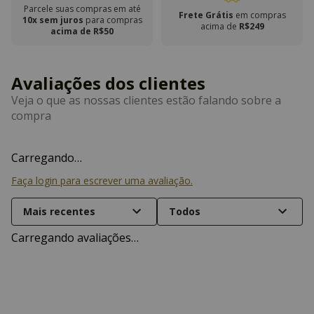
Parcele suas compras em até
Frete Grátis
em compras
10x sem juros
para compras
acima de
R$249
acima de R$50
Carregando…
Faça login para escrever uma avaliação.
Mais recentes
Todos
Carregando avaliações…