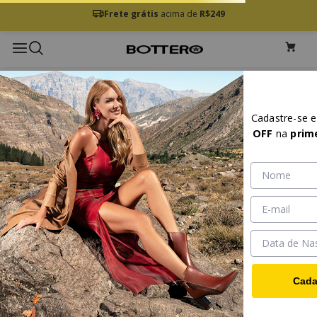
Frete grátis
acima de
R$249
Cadastre-se 
OFF
na
prim
Cada