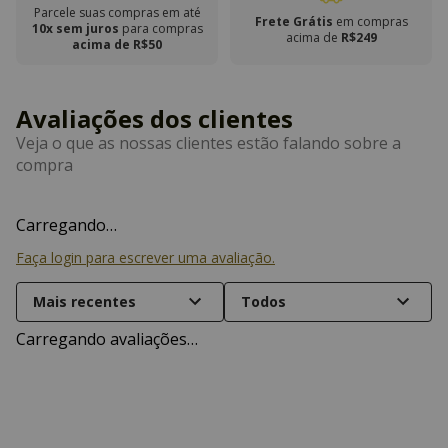
Parcele suas compras em até
Frete Grátis
em compras
10x sem juros
para compras
acima de
R$249
acima de R$50
Carregando…
Faça login para escrever uma avaliação.
Mais recentes
Todos
Carregando avaliações…